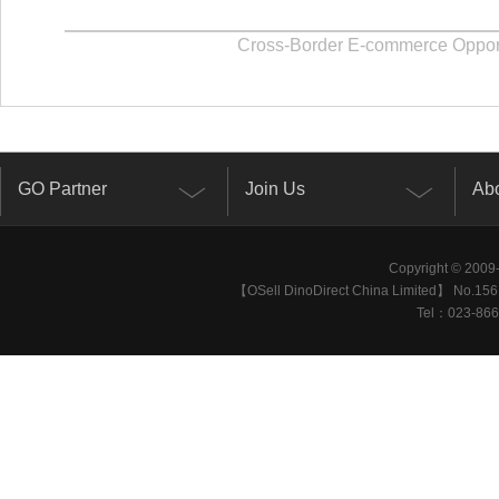
Cross-Border E-commerce Opport
GO Partner
Join Us
Abo
Copyright © 2009-
【OSell DinoDirect China Limited】 No.156 
Tel：023-866